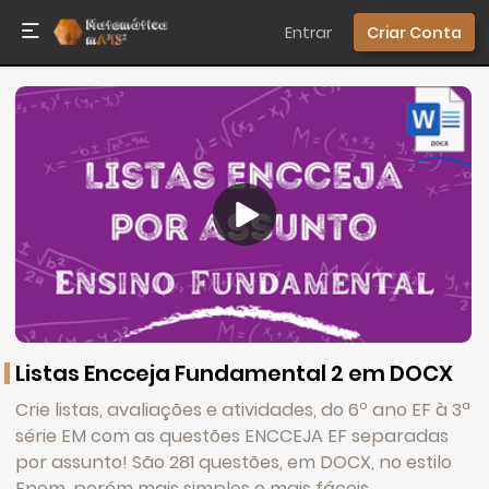
Entrar
Criar Conta
Listas Encceja Fundamental 2 em DOCX
Crie listas, avaliações e atividades, do 6º ano EF à 3ª
série EM com as questões ENCCEJA EF separadas
por assunto! São 281 questões, em DOCX, no estilo
Enem, porém mais simples e mais fáceis.