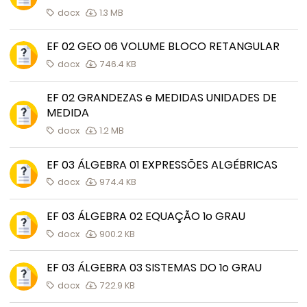
docx
1.3 MB
EF 02 GEO 06 VOLUME BLOCO RETANGULAR
docx
746.4 KB
EF 02 GRANDEZAS e MEDIDAS UNIDADES DE
MEDIDA
docx
1.2 MB
EF 03 ÁLGEBRA 01 EXPRESSÕES ALGÉBRICAS
docx
974.4 KB
EF 03 ÁLGEBRA 02 EQUAÇÃO 1o GRAU
docx
900.2 KB
EF 03 ÁLGEBRA 03 SISTEMAS DO 1o GRAU
docx
722.9 KB